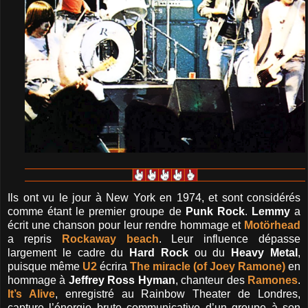
Ils ont vu le jour à New York en 1974, et sont considérés
comme étant le premier groupe de
Punk Rock
.
Lemmy
a
écrit une chanson pour leur rendre hommage et
Motörhead
a repris
Rockaway beach
. Leur influence dépasse
largement le cadre du
Hard Rock
ou du
Heavy Metal
,
puisque même
U2
écrira
The miracle (of Joey Ramone)
en
hommage à
Jeffrey Ross Hyman
, chanteur des
Ramones
.
It’s Alive
, enregistré au Rainbow Theater de Londres,
capture l’énergie brute communicative d’un groupe à son